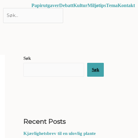
Papirutgaver
Debatt
Kultur
Miljøtips
Tema
Kontakt
Søk
Søk
Recent Posts
Kjærlighetsbrev til en ulovlig plante