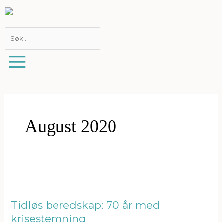
Hopp
rett
til
innholdet
August 2020
Tidløs
beredskap:
70
år
Tidløs beredskap: 70 år med
med
krisestemning
krisestemning