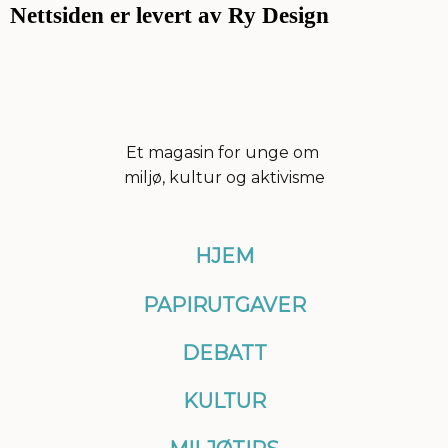
a
b
e
Nettsiden er levert av Ry Design
g
o
d
r
o
i
a
k
n
m
Et magasin for unge om
miljø, kultur og aktivisme
HJEM
PAPIRUTGAVER
DEBATT
KULTUR