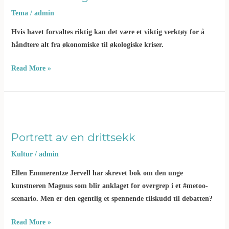
Tema
/
admin
Hvis havet forvaltes riktig kan det være et viktig verktøy for å
håndtere alt fra økonomiske til økologiske kriser.
Read More »
Portrett
av
en
drittsekk
Portrett av en drittsekk
Kultur
/
admin
Ellen Emmerentze Jervell har skrevet bok om den unge
kunstneren Magnus som blir anklaget for overgrep i et #metoo-
scenario. Men er den egentlig et spennende tilskudd til debatten?
Read More »