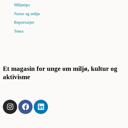
Miljøtips
Natur og miljø
Reportasjer
Tema
Et magasin for unge om miljø, kultur og
aktivisme
I
F
L
n
a
i
s
c
n
t
e
k