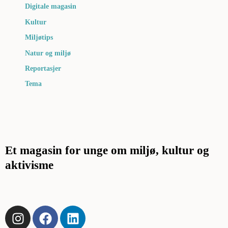
Digitale magasin
Kultur
Miljøtips
Natur og miljø
Reportasjer
Tema
Et magasin for unge om miljø, kultur og
aktivisme
I
F
L
n
a
i