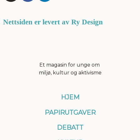
s
c
n
t
e
k
a
b
e
Nettsiden er levert av Ry Design
g
o
d
r
o
i
a
k
n
m
Et magasin for unge om
miljø, kultur og aktivisme
HJEM
PAPIRUTGAVER
DEBATT