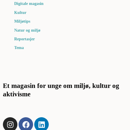
Digitale magasin
Kultur
Miljøtips
Natur og miljø
Reportasjer
Tema
Et magasin for unge om miljø, kultur og
aktivisme
I
F
L
n
a
i