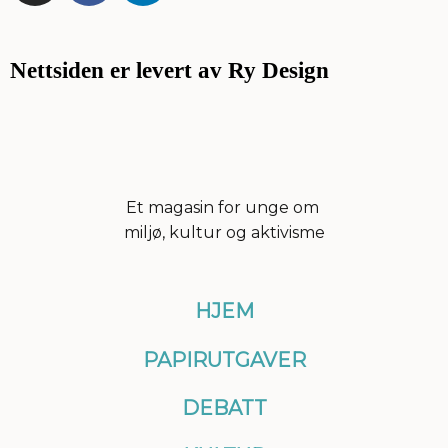
s
c
n
t
e
k
a
b
e
Nettsiden er levert av Ry Design
g
o
d
r
o
i
a
k
n
m
Et magasin for unge om
miljø, kultur og aktivisme
HJEM
PAPIRUTGAVER
DEBATT