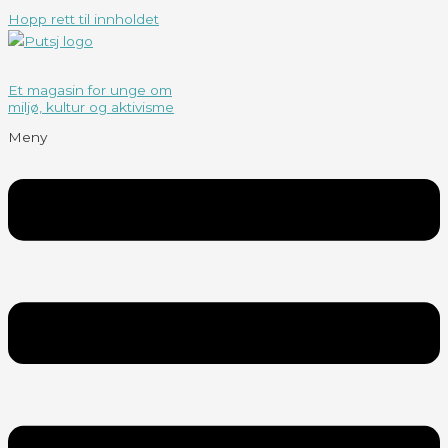
Hopp rett til innholdet
Et magasin for unge om
miljø, kultur og aktivisme
Meny