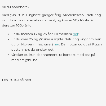
Vil du abonnere?
Vanligvis PUTSJ utgis tre ganger årlig. Medlemskap i Natur og
Ungdom inkluderer abonnement, og koster 50,- første år,
deretter 100,- årlig.
Er du mellom 13 og 25 år? Bli medlem
her
!
Er du over 25 og ønsker å støtte Natur og Ungdom, kan
du bli NU-venn (fast giver)
her
. Da mottar du også Putsj i
posten hvis du ønsker det.
Ønsker du kun abonnement, ta kontakt med oss på
medlem@nu.no.
Les PUTSJ på nett