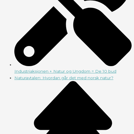
Industriaksjonen + Natur og Ungdom = De 10 bud
Naturavtalen: Hvordan går det med norsk natur?