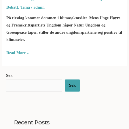
lete
Debatt
,
Tema
/
admin
etter
mer
På tirsdag kommer dommen i klimasøkmsålet. Mens Unge Høyre
olje
og Fremskrittspartiets Ungdom håper Natur Ungdom og
Greenpeace taper, stiller de andre ungdomspartiene seg positive til
klimaseier.
Read More »
Søk
Søk
Recent Posts