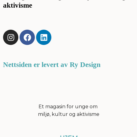
aktivisme
I
F
L
n
a
i
s
c
n
t
e
k
a
b
e
Nettsiden er levert av Ry Design
g
o
d
r
o
i
a
k
n
m
Et magasin for unge om
miljø, kultur og aktivisme