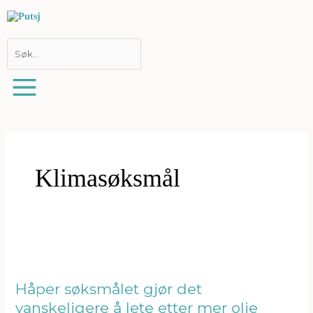
Hopp
rett
til
innholdet
Klimasøksmål
Håper
søksmålet
gjør
det
Håper søksmålet gjør det
vanskeligere
vanskeligere å lete etter mer olje
å