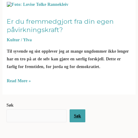
Er
du
fremmedgjort
fra
Er du fremmedgjort fra din egen
din
påvirkningskraft?
egen
påvirkningskraft?
Kultur
/
Ylva
Til syvende og sist opplever jeg at mange ungdommer ikke lenger
har en tro på at de selv kan gjøre en særlig forskjell. Dette er
farlig for fremtiden, for jorda og for demokratiet.
Read More »
Søk
Søk