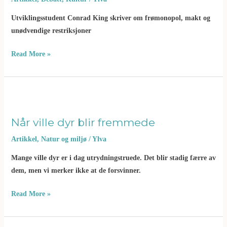
Utviklingsstudent Conrad King skriver om frømonopol, makt og
unødvendige restriksjoner
Read More »
Når
ville
dyr
blir
Når ville dyr blir fremmede
fremmede
Artikkel
,
Natur og miljø
/
Ylva
Mange ville dyr er i dag utrydningstruede. Det blir stadig færre av
dem, men vi merker ikke at de forsvinner.
Read More »