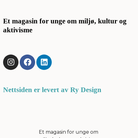
Et magasin for unge om miljø, kultur og
aktivisme
I
F
L
n
a
i
s
c
n
t
e
k
a
b
e
Nettsiden er levert av Ry Design
g
o
d
r
o
i
a
k
n
m
Et magasin for unge om