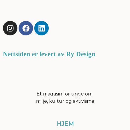
I
F
L
n
a
i
s
c
n
t
e
k
a
b
e
Nettsiden er levert av Ry Design
g
o
d
r
o
i
a
k
n
m
Et magasin for unge om
miljø, kultur og aktivisme
HJEM