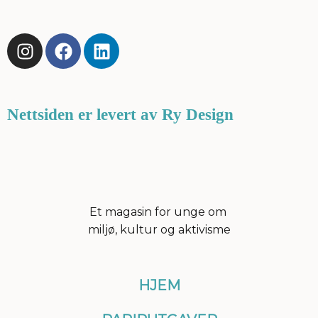
I
F
L
n
a
i
s
c
n
t
e
k
a
b
e
Nettsiden er levert av Ry Design
g
o
d
r
o
i
a
k
n
m
Et magasin for unge om
miljø, kultur og aktivisme
HJEM