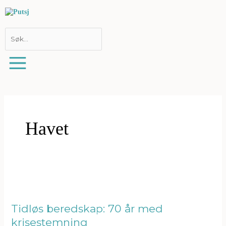
Hopp
rett
til
innholdet
Havet
Tidløs
beredskap:
70
år
Tidløs beredskap: 70 år med
med
krisestemning
krisestemning