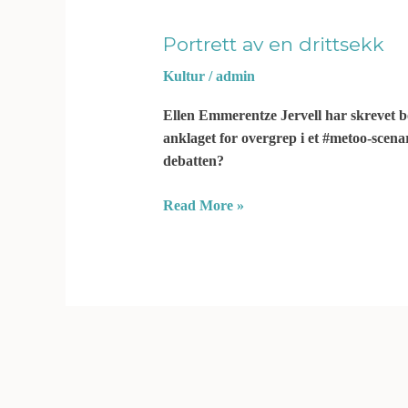
av
en
Portrett av en drittsekk
drittsekk
Kultur
/
admin
Ellen Emmerentze Jervell har skrevet
anklaget for overgrep i et #metoo-scenar
debatten?
Read More »