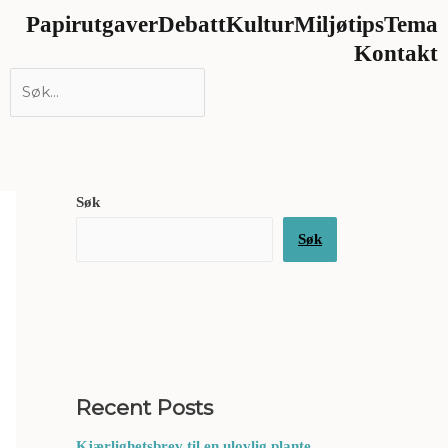
Papirutgaver
Debatt
Kultur
Miljøtips
Tema
Kontakt
Søk
Søk
Recent Posts
Kjærlighetsbrev til en ulovlig plante