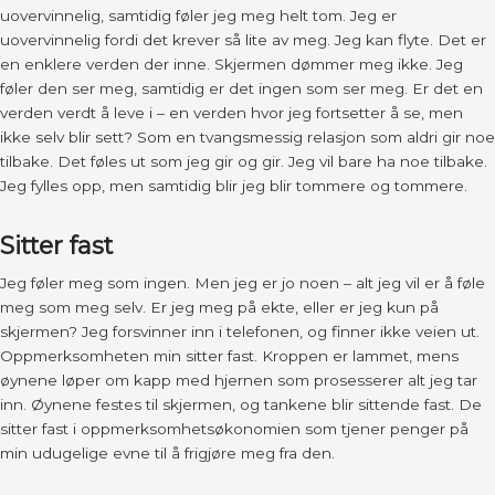
uovervinnelig, samtidig føler jeg meg helt tom. Jeg er
uovervinnelig fordi det krever så lite av meg. Jeg kan flyte. Det er
en enklere verden der inne. Skjermen dømmer meg ikke. Jeg
føler den ser meg, samtidig er det ingen som ser meg. Er det en
verden verdt å leve i – en verden hvor jeg fortsetter å se, men
ikke selv blir sett? Som en tvangsmessig relasjon som aldri gir noe
tilbake. Det føles ut som jeg gir og gir. Jeg vil bare ha noe tilbake.
Jeg fylles opp, men samtidig blir jeg blir tommere og tommere.
Sitter fast
Jeg føler meg som ingen. Men jeg er jo noen – alt jeg vil er å føle
meg som meg selv. Er jeg meg på ekte, eller er jeg kun på
skjermen? Jeg forsvinner inn i telefonen, og finner ikke veien ut.
Oppmerksomheten min sitter fast. Kroppen er lammet, mens
øynene løper om kapp med hjernen som prosesserer alt jeg tar
inn. Øynene festes til skjermen, og tankene blir sittende fast. De
sitter fast i oppmerksomhetsøkonomien som tjener penger på
min udugelige evne til å frigjøre meg fra den.