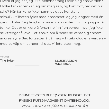
Hvem er jeg når jeg ikke befinner meg i teknologiens verden?
Hvilke tanker tenker jeg om meg selv, og livet mitt, når det blir
stille? Når tankene ikke nummes ut av konstant
stimuli? Stillheten fylles med ensomhet, og jeg lengter med én
gang tilbake. Jeg lengter tilbake til en verden hvor jeg slipper å
tenke. Det er enklere å forsvinne inn i en verden hvor jeg ikke
selv trenger å leve – et ønske om å heller se verden gjennom
andres øyne. Jeg fortsetter å gå meg vill i teknologiens verden –
med et håp om at noen til slutt vil lete etter meg.
TEKST
Tine Sylten
ILLUSTRASJON
Oda Haflan
DENNE TEKSTEN BLE FØRST PUBLISERT I DET
FYSISKE PUTSJ-MAGASINET OM TEKNOLOGI.
VISSTE DU AT 200,-/ ÅRLIG BIDRAR TIL
Å
1)