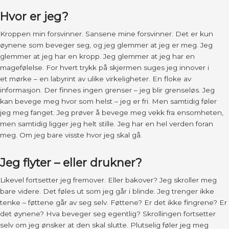
Hvor er jeg?
Kroppen min forsvinner. Sansene mine forsvinner. Det er kun
øynene som beveger seg, og jeg glemmer at jeg er meg. Jeg
glemmer at jeg har en kropp. Jeg glemmer at jeg har en
magefølelse. For hvert trykk på skjermen suges jeg innover i
et mørke – en labyrint av ulike virkeligheter. En floke av
informasjon. Der finnes ingen grenser – jeg blir grenseløs. Jeg
kan bevege meg hvor som helst – jeg er fri. Men samtidig føler
jeg meg fanget. Jeg prøver å bevege meg vekk fra ensomheten,
men samtidig ligger jeg helt stille. Jeg har en hel verden foran
meg. Om jeg bare visste hvor jeg skal gå.
Jeg flyter – eller drukner?
Likevel fortsetter jeg fremover. Eller bakover? Jeg skroller meg
bare videre. Det føles ut som jeg går i blinde. Jeg trenger ikke
tenke – føttene går av seg selv. Føttene? Er det ikke fingrene? Er
det øynene? Hva beveger seg egentlig? Skrollingen fortsetter
selv om jeg ønsker at den skal slutte. Plutselig føler jeg meg