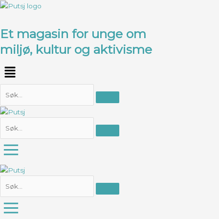
Hopp
rett
til
Et magasin for unge om
innholdet
miljø, kultur og aktivisme
Meny