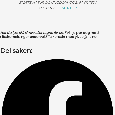
STØTTE NATUR OG UNGDOM, OG 2) FÅ PUTSJ I
POSTEN?
LES MER HER
Har du lyst til å skrive eller tegne for oss?
Vi hjelper deg med
tilbakemeldinger underveis!
Ta kontakt med ylvab@nu.no
Del saken: