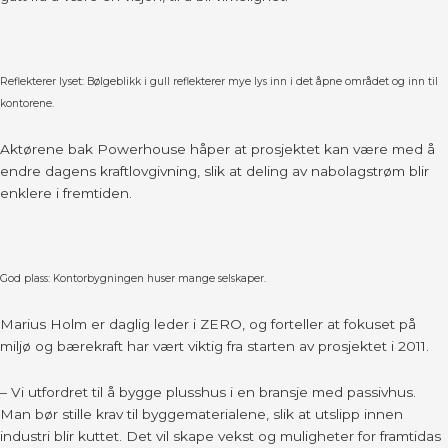
Reflekterer lyset: Bølgeblikk i gull reflekterer mye lys inn i det åpne området og inn til
kontorene.
Aktørene bak Powerhouse håper at prosjektet kan være med å
endre dagens kraftlovgivning, slik at deling av nabolagstrøm blir
enklere i fremtiden.
God plass: Kontorbygningen huser mange selskaper.
Marius Holm er daglig leder i ZERO, og forteller at fokuset på
miljø og bærekraft har vært viktig fra starten av prosjektet i 2011.
– Vi utfordret til å bygge plusshus i en bransje med passivhus.
Man bør stille krav til byggematerialene, slik at utslipp innen
industri blir kuttet. Det vil skape vekst og muligheter for framtidas