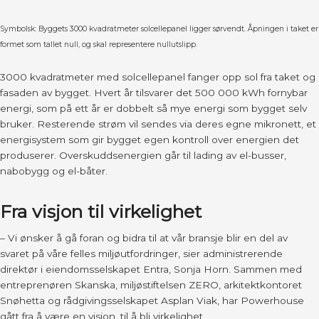
Symbolsk: Byggets 3000 kvadratmeter solcellepanel ligger sørvendt. Åpningen i taket er
formet som tallet null, og skal representere nullutslipp.
3000 kvadratmeter med solcellepanel fanger opp sol fra taket og
fasaden av bygget. Hvert år tilsvarer det 500 000 kWh fornybar
energi, som på ett år er dobbelt så mye energi som bygget selv
bruker. Resterende strøm vil sendes via deres egne mikronett, et
energisystem som gir bygget egen kontroll over energien det
produserer. Overskuddsenergien går til lading av el-busser,
nabobygg og el-båter.
Fra visjon til virkelighet
– Vi ønsker å gå foran og bidra til at vår bransje blir en del av
svaret på våre felles miljøutfordringer, sier administrerende
direktør i eiendomsselskapet Entra, Sonja Horn. Sammen med
entreprenøren Skanska, miljøstiftelsen ZERO, arkitektkontoret
Snøhetta og rådgivingsselskapet Asplan Viak, har Powerhouse
gått fra å være en visjon, til å bli virkelighet.