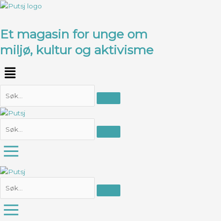
Hopp
rett
til
Et magasin for unge om
innholdet
miljø, kultur og aktivisme
Meny