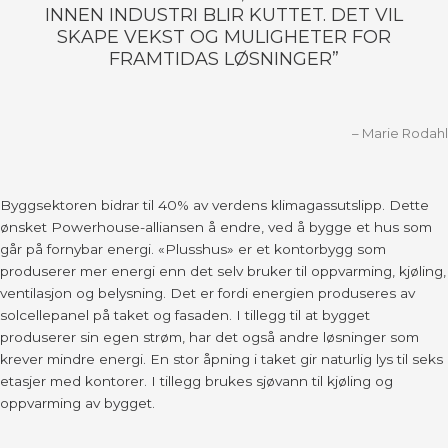
INNEN INDUSTRI BLIR KUTTET. DET VIL
SKAPE VEKST OG MULIGHETER FOR
FRAMTIDAS LØSNINGER”
– Marie Rodahl
Byggsektoren bidrar til 40% av verdens klimagassutslipp. Dette
ønsket Powerhouse-alliansen å endre, ved å bygge et hus som
går på fornybar energi. «Plusshus» er et kontorbygg som
produserer mer energi enn det selv bruker til oppvarming, kjøling,
ventilasjon og belysning. Det er fordi energien produseres av
solcellepanel på taket og fasaden. I tillegg til at bygget
produserer sin egen strøm, har det også andre løsninger som
krever mindre energi. En stor åpning i taket gir naturlig lys til seks
etasjer med kontorer. I tillegg brukes sjøvann til kjøling og
oppvarming av bygget.