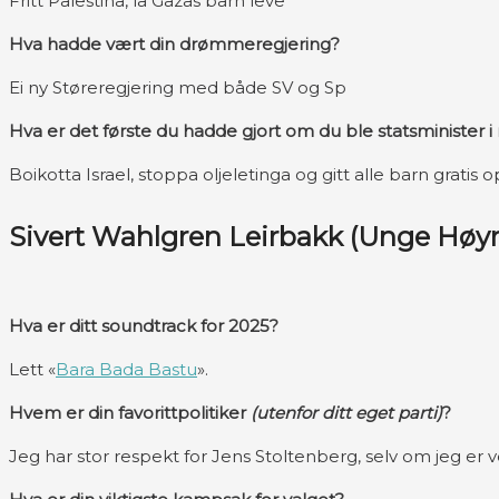
Fritt Palestina, la Gazas barn leve
Hva hadde vært din drømmeregjering?
Ei ny Støreregjering med både SV og Sp
Hva er det første du hadde gjort om du ble statsminister
Boikotta Israel, stoppa oljeletinga og gitt alle barn gratis
Sivert Wahlgren Leirbakk (Unge Høyr
Hva er ditt soundtrack for 2025?
Lett «
Bara Bada Bastu
».
Hvem er din favorittpolitiker
(utenfor ditt eget parti)
?
Jeg har stor respekt for Jens Stoltenberg, selv om jeg er v