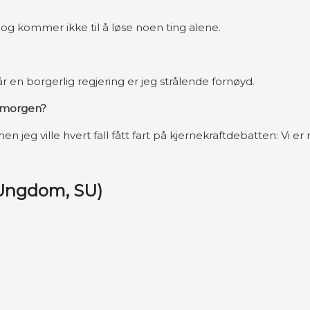
n og kommer ikke til å løse noen ting alene.
år en borgerlig regjering er jeg strålende fornøyd.
 i morgen?
jeg ville hvert fall fått fart på kjernekraftdebatten: Vi er n
 Ungdom, SU)