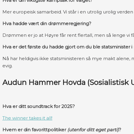
Hva er din viktigste kampsak for valget?
Mer europeisk samarbeid. Vi står i en utrolig urolig verde
Hva hadde vært din drømmeregjering?
Drømmen er jo at Høyre får rent flertall, men så lenge vi f
Hva er det første du hadde gjort om du ble statsminister
Nå har heldigvis ikke statsministeren så mye makt alene, men 
evig.
Audun Hammer Hovda (Sosialistisk
Hva er ditt soundtrack for 2025?
The winner takes it all!
Hvem er din favorittpolitiker
(utenfor ditt eget parti)
?