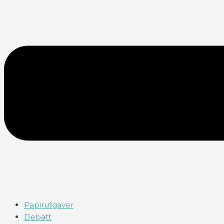
Papirutgaver
Debatt