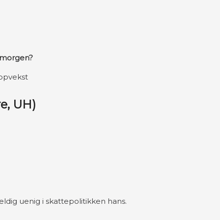
 i morgen?
 oppvekst
e, UH)
eldig uenig i skattepolitikken hans.