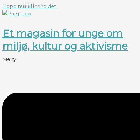
Hopp rett til innholdet
Et magasin for unge om
miljø, kultur og aktivisme
Meny