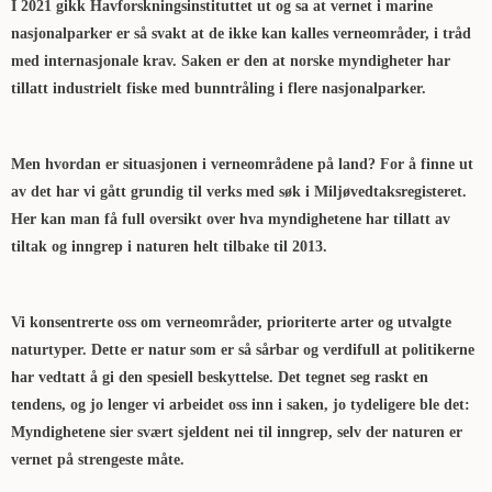
I 2021 gikk Havforskningsinstituttet ut og sa at vernet i marine
nasjonalparker er så svakt at de ikke kan kalles verneområder, i tråd
med internasjonale krav. Saken er den at norske myndigheter har
tillatt industrielt fiske med bunntråling i flere nasjonalparker.
Men hvordan er situasjonen i verneområdene på land? For å finne ut
av det har vi gått grundig til verks med søk i Miljøvedtaksregisteret.
Her kan man få full oversikt over hva myndighetene har tillatt av
tiltak og inngrep i naturen helt tilbake til 2013.
Vi konsentrerte oss om verneområder, prioriterte arter og utvalgte
naturtyper. Dette er natur som er så sårbar og verdifull at politikerne
har vedtatt å gi den spesiell beskyttelse. Det tegnet seg raskt en
tendens, og jo lenger vi arbeidet oss inn i saken, jo tydeligere ble det:
Myndighetene sier svært sjeldent nei til inngrep, selv der naturen er
vernet på strengeste måte.