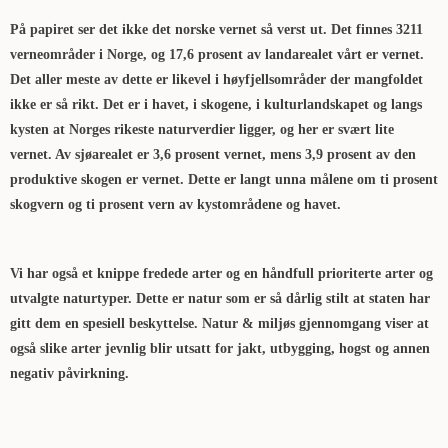
På papiret ser det ikke det norske vernet så verst ut. Det finnes 3211
verneområder i Norge, og 17,6 prosent av landarealet vårt er vernet.
Det aller meste av dette er likevel i høyfjellsområder der mangfoldet
ikke er så rikt. Det er i havet, i skogene, i kulturlandskapet og langs
kysten at Norges rikeste naturverdier ligger, og her er svært lite
vernet. Av sjøarealet er 3,6 prosent vernet, mens 3,9 prosent av den
produktive skogen er vernet. Dette er langt unna målene om ti prosent
skogvern og ti prosent vern av kystområdene og havet.
Vi har også et knippe fredede arter og en håndfull prioriterte arter og
utvalgte naturtyper. Dette er natur som er så dårlig stilt at staten har
gitt dem en spesiell beskyttelse. Natur & miljøs gjennomgang viser at
også slike arter jevnlig blir utsatt for jakt, utbygging, hogst og annen
negativ påvirkning.