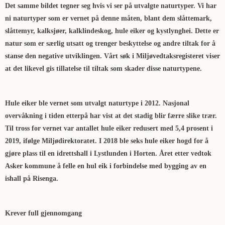
Det samme bildet tegner seg hvis vi ser på utvalgte naturtyper. Vi har
ni naturtyper som er vernet på denne måten, blant dem slåttemark,
slåttemyr, kalksjøer, kalklindeskog, hule eiker og kystlynghei. Dette er
natur som er særlig utsatt og trenger beskyttelse og andre tiltak for å
stanse den negative utviklingen. Vårt søk i Miljøvedtaksregisteret viser
at det likevel gis tillatelse til tiltak som skader disse naturtypene.
Hule eiker ble vernet som utvalgt naturtype i 2012. Nasjonal
overvåkning i tiden etterpå har vist at det stadig blir færre slike trær.
Til tross for vernet var antallet hule eiker redusert med 5,4 prosent i
2019, ifølge Miljødirektoratet. I 2018 ble seks hule eiker hogd for å
gjøre plass til en idrettshall i Lystlunden i Horten. Året etter vedtok
Asker kommune å felle en hul eik i forbindelse med bygging av en
ishall på Risenga.
Krever full gjennomgang