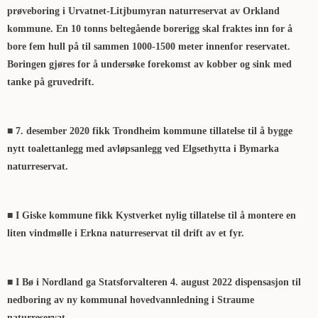
prøveboring i Urvatnet-Litjbumyran naturreservat av Orkland
kommune. En 10 tonns beltegående borerigg skal fraktes inn for å
bore fem hull på til sammen 1000-1500 meter innenfor reservatet.
Boringen gjøres for å undersøke forekomst av kobber og sink med
tanke på gruvedrift.
■ 7. desember 2020 fikk Trondheim kommune tillatelse til å bygge
nytt toalettanlegg med avløpsanlegg ved Elgsethytta i Bymarka
naturreservat.
■ I Giske kommune fikk Kystverket nylig tillatelse til å montere en
liten vindmølle i Erkna naturreservat til drift av et fyr.
■ I Bø i Nordland ga Statsforvalteren 4. august 2022 dispensasjon til
nedboring av ny kommunal hovedvannledning i Straume
naturreservat.