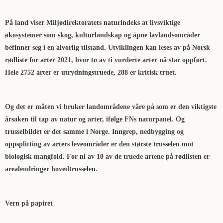
På land viser Miljødirektoratets naturindeks at livsviktige
økosystemer som skog, kulturlandskap og åpne lavlandsområder
befinner seg i en alvorlig tilstand. Utviklingen kan leses av på Norsk
rødliste for arter 2021, hvor to av ti vurderte arter nå står oppført.
Hele 2752 arter er utrydningstruede, 288 er kritisk truet.
Og det er måten vi bruker landområdene våre på som er den viktigste
årsaken til tap av natur og arter, ifølge FNs naturpanel. Og
trusselbildet er det samme i Norge. Inngrep, nedbygging og
oppsplitting av arters leveområder er den største trusselen mot
biologisk mangfold. For ni av 10 av de truede artene på rødlisten er
arealendringer hovedtrusselen.
Vern på papiret