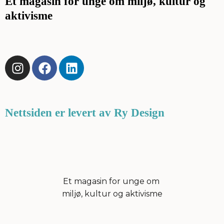
Et magasin for unge om miljø, kultur og
aktivisme
I
F
L
n
a
i
s
c
n
t
e
k
a
b
e
Nettsiden er levert av Ry Design
g
o
d
r
o
i
a
k
n
m
Et magasin for unge om
miljø, kultur og aktivisme