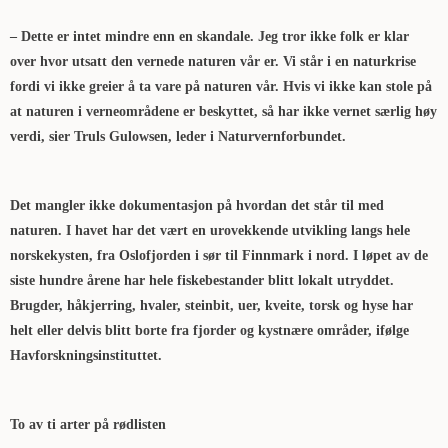
– Dette er intet mindre enn en skandale. Jeg tror ikke folk er klar
over hvor utsatt den vernede naturen vår er. Vi står i en naturkrise
fordi vi ikke greier å ta vare på naturen vår. Hvis vi ikke kan stole på
at naturen i verneområdene er beskyttet, så har ikke vernet særlig høy
verdi, sier Truls Gulowsen, leder i Naturvernforbundet.
Det mangler ikke dokumentasjon på hvordan det står til med
naturen. I havet har det vært en urovekkende utvikling langs hele
norskekysten, fra Oslofjorden i sør til Finnmark i nord. I løpet av de
siste hundre årene har hele fiskebestander blitt lokalt utryddet.
Brugder, håkjerring, hvaler, steinbit, uer, kveite, torsk og hyse har
helt eller delvis blitt borte fra fjorder og kystnære områder, ifølge
Havforskningsinstituttet.
To av ti arter på rødlisten