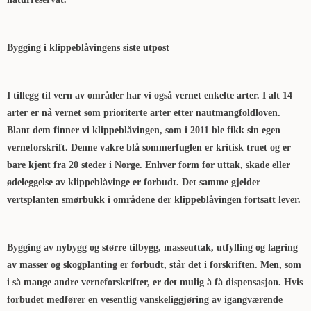
Bygging i klippeblåvingens siste utpost
I tillegg til vern av områder har vi også vernet enkelte arter. I alt 14
arter er nå vernet som prioriterte arter etter nautmangfoldloven.
Blant dem finner vi klippeblåvingen, som i 2011 ble fikk sin egen
verneforskrift. Denne vakre blå sommerfuglen er kritisk truet og er
bare kjent fra 20 steder i Norge. Enhver form for uttak, skade eller
ødeleggelse av klippeblåvinge er forbudt. Det samme gjelder
vertsplanten smørbukk i områdene der klippeblåvingen fortsatt lever.
Bygging av nybygg og større tilbygg, masseuttak, utfylling og lagring
av masser og skogplanting er forbudt, står det i forskriften. Men, som
i så mange andre verneforskrifter, er det mulig å få dispensasjon. Hvis
forbudet medfører en vesentlig vanskeliggjøring av igangværende