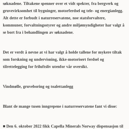
søknadene. Tiltakene spenner over et vidt spekter, fra bergverk og
gruvevirksomhet til bygninger, motorferdsel og tele- og energianlegg.
Alt dette er forbudt i naturreservatene, noe statsforvaltere,
kommuner, forvaltningsstyrer og andre miljømyndigheter har valgt å
se bort fra i behandlingen av søknadene.
Det er verdt å nevne at vi har valgt å holde tallene for mykere tiltak
som forskning og undervisning, ikke-motorisert ferdsel og
tilrettelegging for friluftsliv utenfor vår oversikt.
Vindmølle, gruveboring og toalettanlegg
Blant de mange tusen inngrepene i naturreservatene fant vi disse:
■ Den 6. oktober 2022 fikk Capella Minerals Norway dispensasjon til