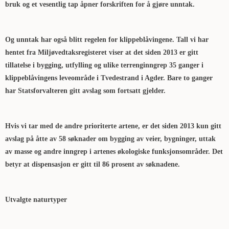
bruk og et vesentlig tap åpner forskriften for å gjøre unntak.
Og unntak har også blitt regelen for klippeblåvingene. Tall vi har
hentet fra Miljøvedtaksregisteret viser at det siden 2013 er gitt
tillatelse i bygging, utfylling og ulike terrenginngrep 35 ganger i
klippeblåvingens leveområde i Tvedestrand i Agder. Bare to ganger
har Statsforvalteren gitt avslag som fortsatt gjelder.
Hvis vi tar med de andre prioriterte artene, er det siden 2013 kun gitt
avslag på åtte av 58 søknader om bygging av veier, bygninger, uttak
av masse og andre inngrep i artenes økologiske funksjonsområder. Det
betyr at dispensasjon er gitt til 86 prosent av søknadene.
Utvalgte naturtyper