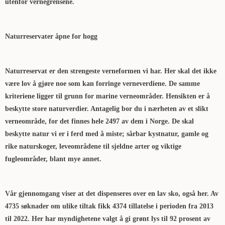
utenfor vernegrensene.
Naturreservater åpne for hogg
Naturreservat er den strengeste verneformen vi har. Her skal det ikke
være lov å gjøre noe som kan forringe verneverdiene. De samme
kriteriene ligger til grunn for marine verneområder. Hensikten er å
beskytte store naturverdier. Antagelig bor du i nærheten av et slikt
verneområde, for det finnes hele 2497 av dem i Norge. De skal
beskytte natur vi er i ferd med å miste; sårbar kystnatur, gamle og
rike naturskoger, leveområdene til sjeldne arter og viktige
fugleområder, blant mye annet.
Vår gjennomgang viser at det dispenseres over en lav sko, også her. Av
4735 søknader om ulike tiltak fikk 4374 tillatelse i perioden fra 2013
til 2022. Her har myndighetene valgt å gi grønt lys til 92 prosent av